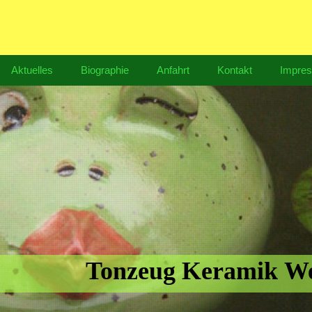
Aktuelles
Biographie
Anfahrt
Kontakt
Impre
Tonzeug Keramik We