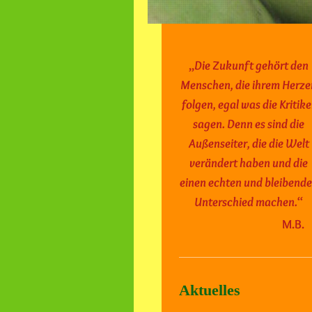
„
Die Zukunft gehört den
Menschen,
die ihrem Herz
folgen,
egal was die Kritike
sagen.
Denn es sind die
Außenseiter,
die die Welt
verändert habe
n
und die
einen echten und bleibend
Unterschied machen.
“
M.B.
Aktuelles