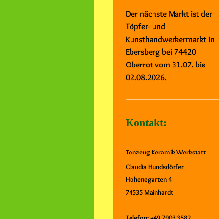
Der nächste Markt ist der
Töpfer- und
Kunsthandwerkermarkt in
Ebersberg bei 74420
Oberrot vom 31.07. bis
02.08.2026.
Kontakt:
Tonzeug Keramik Werkstatt
Claudia Hundsdörfer
Hohenegarten 4
74535 Mainhardt
Telefon: +49 7903 3582