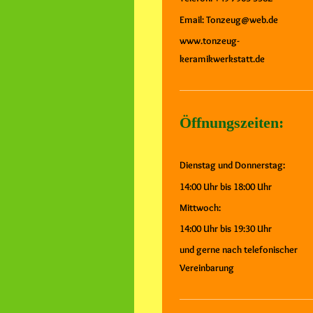
Email: Tonzeug@web.de
www.tonzeug-
keramikwerkstatt.de
Öffnungszeiten:
Dienstag und Donnerstag:
14:00 Uhr bis 18:00 Uhr
Mittwoch:
14:00 Uhr bis 19:30 Uhr
und gerne nach telefonischer
Vereinbarung